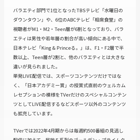
バラエティ部門で1位となったTBSテレビ「水曜日の
ダウンタウン」や、6位のABCテレビ「相席食堂」の
視聴者がM1・M2・Teen層が6割となっており、バラ
エティは男性や若年層の割合が高い傾向にある中で、
日本テレビ「King & Princeる。」は、F1・F2層で半
数以上、Teen層が2割と、他のバラエティとは大きな
違いが見られました。
単発LIVE配信では、スポーツコンテンツだけではな
く、「日本アカデミー賞」の授賞式直前のウェルカム
レセプションの模様をTVerだけのスペシャルコンテン
ツとしてLIVE配信するなどスポーツ以外のコンテンツ
も拡充しています。
TVerでは2022年4月期からは毎週約500番組の見逃し
配信に加えて、民放５系列のゴールデン・プライムタ