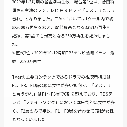
2022年1-3月期の番組別再⽣数、総合第1位は、菅田将
暉さん主演のフジテレビ 月９ドラマ「ミステリと言う
勿れ」となりました。TVerにおいては1クール内で初
の3000万再生を超え、歴代最高となる3384万再⽣を
記録、第1話でも最高となる350万再⽣を記録しまし
た。
※歴代2位は2021年10-12月期TBSテレビ 金曜ドラマ「最
愛」2280万再生
TVerの主要コンテンツであるドラマの視聴者構成は
F2、F3、F1層の順に女性が多い傾向で、「ミステリ
と言う勿れ」はF1～F3層で6割を超えており、TBSテ
レビ 「ファイトソング」においては圧倒的に女性が多
く、F2層のみで半数、F1・F3層を合わせて7割が女性
となっていました。