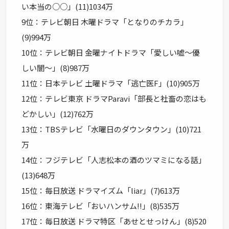
い本当の○○」(11)1034万
9位：テレビ朝日 木曜ドラマ「となりのチカラ」
(9)994万
10位：テレビ朝日 金曜ナイトドラマ「愛しい嘘～優
しい闇～」(8)987万
11位：日本テレビ 土曜ドラマ「逃亡医F」(10)905万
12位：テレビ東京 ドラマParavi「部長と社畜の恋はも
どかしい」(12)762万
13位：TBSテレビ「水曜日のダウンタウン」(10)721
万
14位：フジテレビ「人志松本の酒のツマミになる話」
(13)648万
15位：毎日放送 ドラマイズム「liar」(7)613万
16位：東海テレビ「おいハンサム!!」(8)535万
17位：毎日放送 ドラマ特区「あせとせっけん」(8)520