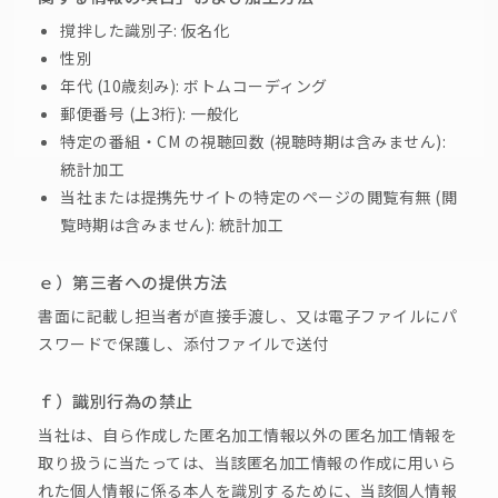
撹拌した識別子: 仮名化
性別
年代 (10歳刻み): ボトムコーディング
郵便番号 (上3桁): 一般化
特定の番組・CM の視聴回数 (視聴時期は含みません):
統計加工
当社または提携先サイトの特定のページの閲覧有無 (閲
覧時期は含みません): 統計加工
ｅ）第三者への提供方法
書面に記載し担当者が直接手渡し、又は電子ファイルにパ
スワードで保護し、添付ファイルで送付
ｆ）識別行為の禁止
当社は、自ら作成した匿名加工情報以外の匿名加工情報を
取り扱うに当たっては、当該匿名加工情報の作成に用いら
れた個人情報に係る本人を識別するために、当該個人情報