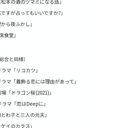
志松本の酒のツマミになる話」
然ですが占ってもいいですか?」
曜から夜ふかし」
相席食堂」
（総合と同様）
曜ドラマ「リコカツ」
曜ドラマ「着飾る恋には理由があって」
場「ドラゴン桜(2021)」
ドラマ「恋はDeepに」
田とわ子と三人の元夫」
チケイのカラス」