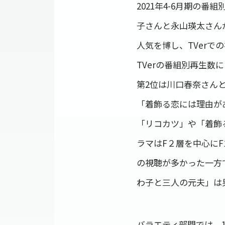
2021年4-6月期の
子さんと永山瑛太さん
人気を博し、TVerで
TVerの番組別再生数
第2位は川口春奈さん
「着飾る恋には理由が
「リコカツ」や「着飾
ラマはF２層を中心に
の視聴が多かった一方で
わ子と三人の元夫」は
バラエティ部門では、