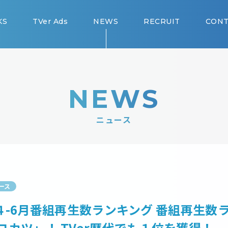
KS
TVer Ads
NEWS
RECRUIT
CONT
NEWS
ニュース
ース
021年４-6月番組再生数ランキング 番組再⽣
コカツ」！ TVer歴代でも１位を獲得！