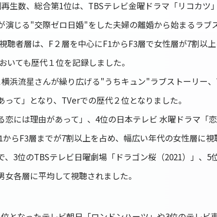
番組別再生数、総合第1位は、TBSテレビ金曜ドラマ「リコカ
が演じる"交際ゼロ日婚"をした夫婦の離婚から始まるラブ
の視聴者層は、F２層を中心にF1からF3層で女性層が7割以
においても歴代１位を記録しました。
と横浜流星さんが繰り広げる"うちキュン"ラブストーリー、
あって」となり、TVerでの歴代２位となりました。
る恋には理由があって」、4位の日本テレビ 水曜ドラマ「恋
F1からF3層までが7割以上を占め、幅広い年代の女性層に
、3位のTBSテレビ日曜劇場「ドラゴン桜（2021）」、
男女各層に平均して視聴されました。
1位となったテレビ朝日「ロンドンハーツ」や3位のテレビ